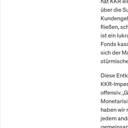
hat KKR ein
über die S
Kundengeld
fließen, s
ist ein lu
Fonds kasc
sich der M
stürmische
Diese Entk
KKR-Imperi
offensiv. „
Monetarisi
haben wir 
jedem ande
gemeinsame