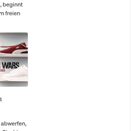
, beginnt
m freien
m
e abwerfen,