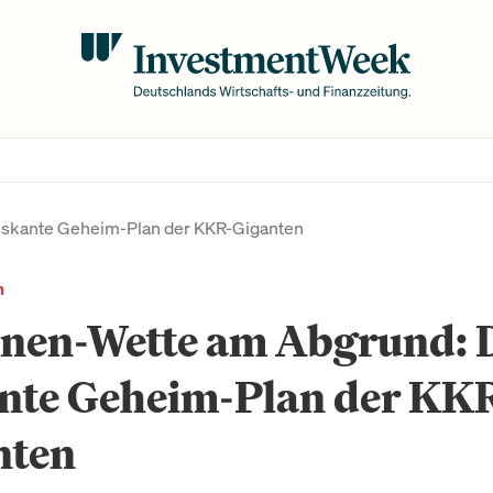
riskante Geheim-Plan der KKR-Giganten
n
onen-Wette am Abgrund: 
ante Geheim-Plan der KK
nten