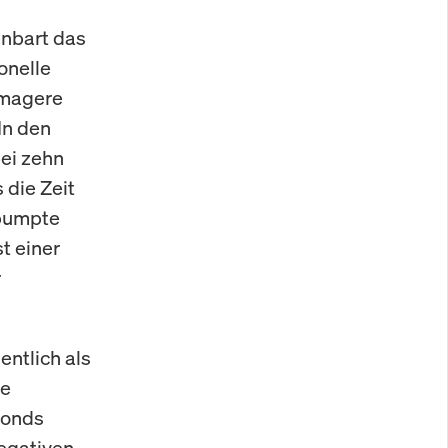
enbart das
onelle
e magere
In den
ei zehn
 die Zeit
epumpte
t einer
r
entlich als
ie
Fonds
negativen