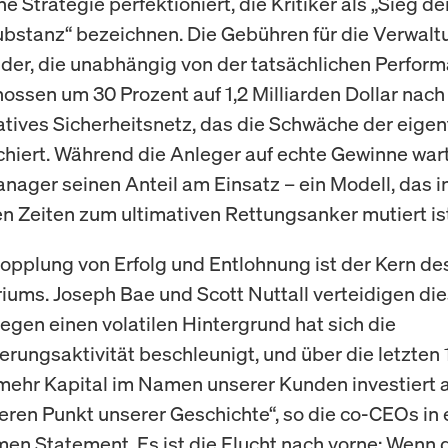
e Strategie perfektioniert, die Kritiker als „Sieg de
ubstanz“ bezeichnen. Die Gebühren für die Verwalt
er, die unabhängig von der tatsächlichen Perfor
chossen um 30 Prozent auf 1,2 Milliarden Dollar nach
kratives Sicherheitsnetz, das die Schwäche der eigen
hiert. Während die Anleger auf echte Gewinne wart
anager seinen Anteil am Einsatz – ein Modell, das i
n Zeiten zum ultimativen Rettungsanker mutiert ist
opplung von Erfolg und Entlohnung ist der Kern de
ums. Joseph Bae und Scott Nuttall verteidigen di
Gegen einen volatilen Hintergrund hat sich die
erungsaktivität beschleunigt, und über die letzten
mehr Kapital im Namen unserer Kunden investiert a
ren Punkt unserer Geschichte“, so die co-CEOs in
n Statement. Es ist die Flucht nach vorne: Wenn 