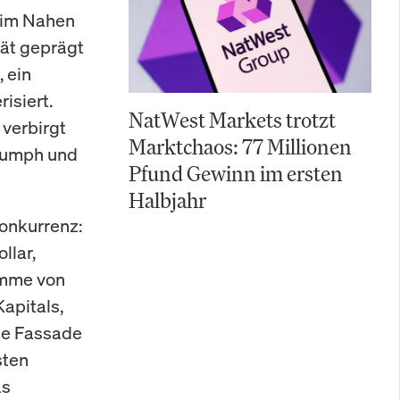
 im Nahen
tät geprägt
, ein
isiert.
NatWest Markets trotzt
 verbirgt
Marktchaos: 77 Millionen
riumph und
Pfund Gewinn im ersten
Halbjahr
onkurrenz:
llar,
umme von
Kapitals,
die Fassade
sten
as