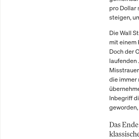
pro Dollar
steigen, u
Die Wall S
mit einem 
Doch der O
laufenden 
Misstraue
die immer 
übernehmen
Inbegriff 
geworden, 
Das Ende 
klassisch