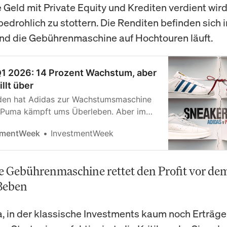
e Geld mit Private Equity und Krediten verdient wird
bedrohlich zu stottern. Die Renditen befinden sich i
end die Gebührenmaschine auf Hochtouren läuft.
1 2026: 14 Prozent Wachstum, aber
llt über
den hat Adidas zur Wachstumsmaschine
 Puma kämpft ums Überleben. Aber im
lummert eine Zeitbombe, die den
tmentWeek
InvestmentWeek
efährden könnte.
ge Gebührenmaschine rettet den Profit vor de
Beben
ra, in der klassische Investments kaum noch Erträg