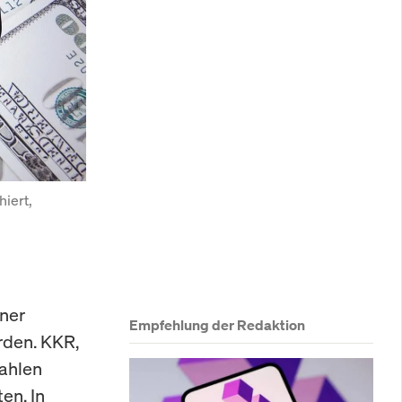
iert, 
iner
Empfehlung der Redaktion
rden. KKR,
Zahlen
en. In