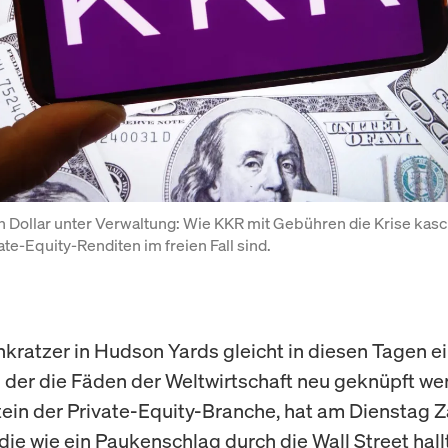
n Dollar unter Verwaltung: Wie KKR mit Gebühren die Krise kasch
te-Equity-Renditen im freien Fall sind.
kratzer in Hudson Yards gleicht in diesen Tagen e
n der die Fäden der Weltwirtschaft neu geknüpft we
ein der Private-Equity-Branche, hat am Dienstag 
die wie ein Paukenschlag durch die Wall Street hallt