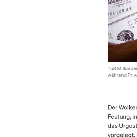
758 Milliarde
während Priva
Der Wolken
Festung, i
das Urgest
vorgelegt, 