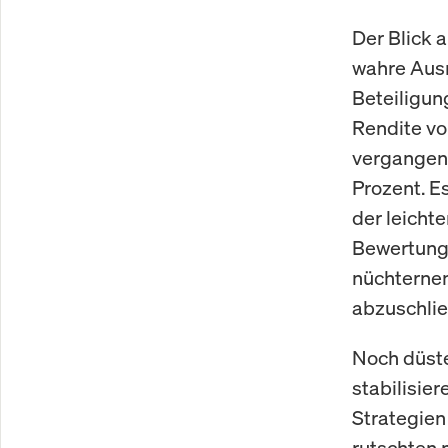
Der Blick 
wahre Ausm
Beteiligun
Rendite vo
vergangene
Prozent. Es
der leicht
Bewertunge
nüchternen
abzuschlie
Noch düster
stabilisier
Strategien
rutschten 