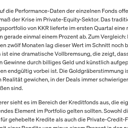
auf die Performance-Daten der einzelnen Fonds off
aß der Krise im Private-Equity-Sektor. Das traditi
gsportfolio von KKR lieferte im ersten Quartal ein
n gerade einmal einem Prozent ab. Zum Vergleich: 
n zwölf Monaten lag dieser Wert im Schnitt noch b
 ist eine dramatische Vollbremsung, die zeigt, dass
en Gewinne durch billiges Geld und künstlich aufg
n endgültig vorbei ist. Die Goldgräberstimmung is
 Realität gewichen, in der Deals immer schwierige
ßen sind.
er sieht es im Bereich der Kreditfonds aus, die eig
endes Element im Portfolio gelten sollten. Sowohl d
 für gehebelte Kredite als auch die Private-Credit-
mit einer Rendite von minus einem Prozent in den 