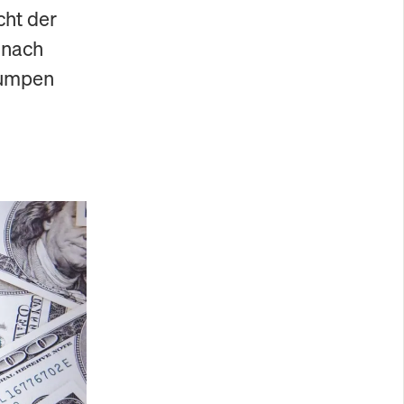
cht der
 nach
pumpen