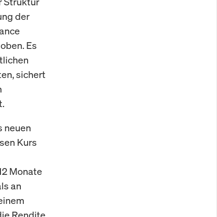
r Struktur
ung der
mance
 oben. Es
tlichen
en, sichert
n
.
s neuen
esen Kurs
 12 Monate
ls an
 einem
die Rendite