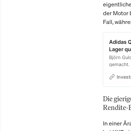
eigentlich
der Motor 
Fall, währ
Adidas Q
Lager qui
Björn Gul
gemacht.
Lager sch
Inves
Triumph g
Die gieri
Rendite-
In einer Ä