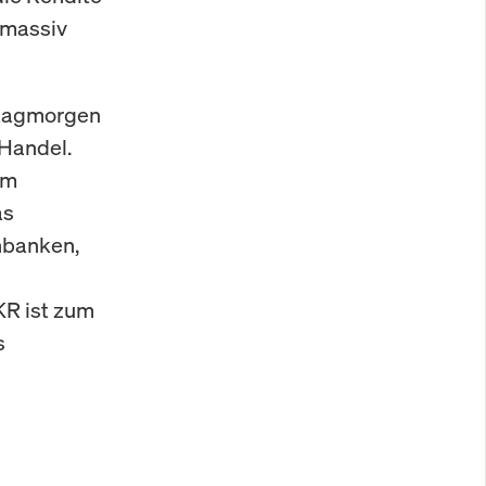
r massiv
stagmorgen
 Handel.
im
as
nbanken,
KR ist zum
s