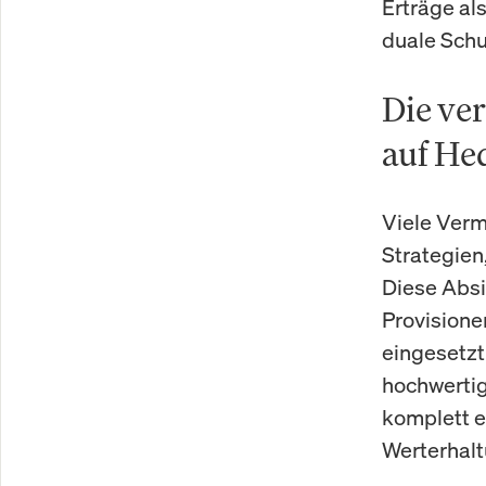
Erträge al
duale Schu
Die ve
auf He
Viele Ver
Strategien,
Diese Absi
Provisione
eingesetzt
hochwertig
komplett ei
Werterhalt