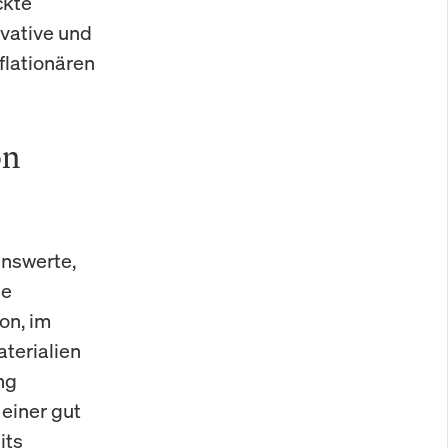
ckte
vative und
flationären
on
enswerte,
ie
on, im
terialien
ng
 einer gut
its