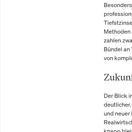
Besonders 
profession
Tiefstzins
Methoden s
zahlen zwar
Bündel an 
von kompl
Zukunf
Der Blick 
deutlicher
und neuer I
Realwirts
knapp blei