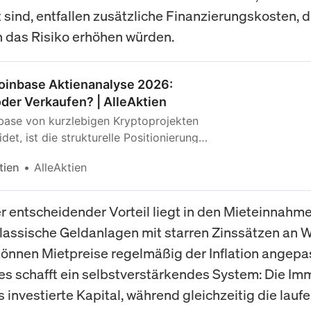
 sind, entfallen zusätzliche Finanzierungskosten, d
 das Risiko erhöhen würden.
oinbase Aktienanalyse 2026:
der Verkaufen? | AlleAktien
ase von kurzlebigen Kryptoprojekten
det, ist die strukturelle Positionierung
der Schnittstelle zwischen traditionellem
tien
AlleAktien
nd digitaler Vermögenswelt, einem
 der durch regulatorische
kung in den USA gerade erheblich an
er entscheidender Vorteil liegt in den Mieteinnahme
nnt. Für dich als Investor ist die
assische Geldanlagen mit starren Zinssätzen an W
ende Frage deshalb nicht, ob Krypto eine
 können Mietpreise regelmäßig der Inflation angepa
at, sondern ob Coinbase der dauerhaft
nde Zugangspunkt zu dieser Zukunft
es schafft ein selbstverstärkendes System: Die Im
s investierte Kapital, während gleichzeitig die lau