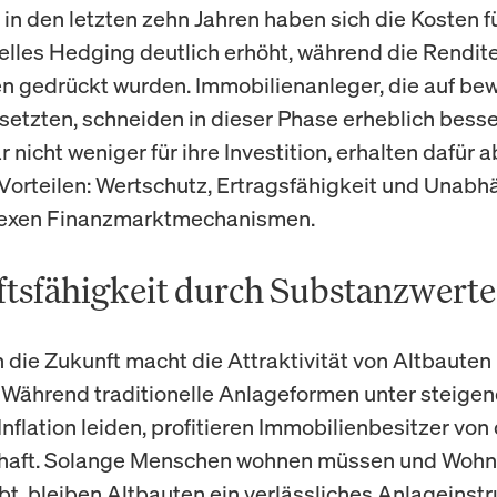
in den letzten zehn Jahren haben sich die Kosten f
elles Hedging deutlich erhöht, während die Rendit
en gedrückt wurden. Immobilienanleger, die auf be
etzten, schneiden in dieser Phase erheblich besser
 nicht weniger für ihre Investition, erhalten dafür a
Vorteilen: Wertschutz, Ertragsfähigkeit und Unabh
exen Finanzmarktmechanismen.
tsfähigkeit durch Substanzwerte
in die Zukunft macht die Attraktivität von Altbauten
. Während traditionelle Anlageformen unter steige
nflation leiden, profitieren Immobilienbesitzer von
chaft. Solange Menschen wohnen müssen und Woh
bt, bleiben Altbauten ein verlässliches Anlageinst