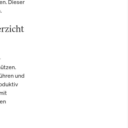
en. Dieser
.
erzicht
-
hützen.
bühren und
oduktiv
mit
ten