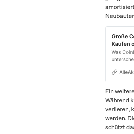
amortisiert
Neubauten
Große C
Kaufen o
Was Coinb
unterschei
genau an 
AlleAk
Kapital u
Übergang,
Rückendec
Ein weiter
Fahrt gewi
Während kl
entscheid
verlieren,
Zukunft h
dominiere
werden. Di
sein wird.
schützt da