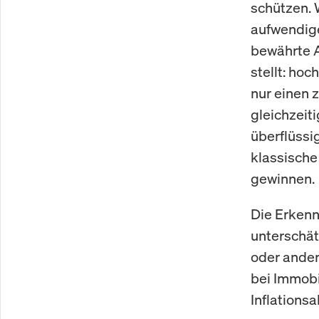
schützen. 
aufwendige
bewährte A
stellt: ho
nur einen 
gleichzeit
überflüssi
klassische
gewinnen.
Die Erkennt
unterschät
oder ander
bei Immobil
Inflations