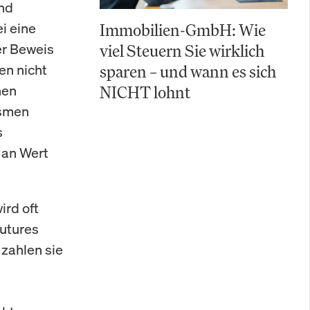
nd
i eine
Immobilien-GmbH: Wie
er Beweis
viel Steuern Sie wirklich
en nicht
sparen – und wann es sich
hen
NICHT lohnt
ismen
s
 an Wert
ird oft
Futures
 zahlen sie