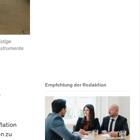
stige
nstrumente.
Empfehlung der Redaktion
n
flation
en zu