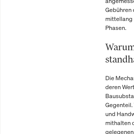
angemessen
Gebühren o
mittellang
Phasen.
Warum 
standh
Die Mechan
deren Wert
Bausubstan
Gegenteil.
und Handwe
mithalten 
gelegenen 