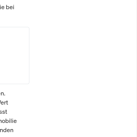
ie bei
n.
ert
sst
mobilie
fenden