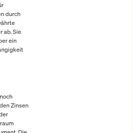
ür
en durch
währte
 ab. Sie
ber ein
ängigkeit
 noch
nden Zinsen
 der
nraum
rument. Die